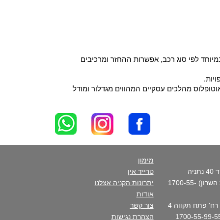
יוחד לפי סוג רכב, אפשרות ההחזר ומרכיבים
יות.
וטופלוס מהלכים עסקיים המהווים מגדלור ומודל
מימון
סניף ראשי - רח' פנקס דוד 40 נתניה
טרייד אין
(בכניסה הצפונית לקריית השרון) 1700-55-
יתרונות הקניה אצלנו
אודות
סניף העיר- נתניה מרכז - רח' פתח תקווה 4
צור קשר
הצהרת נגישות