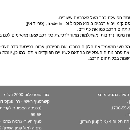
וססת הפועלת כבר מעל לארבעה עשורים.
בים ביבוא מקביל וכן Trade In, (טרייד אין)
 תחום הרכב כמו את כף ידם.
ת מימון נרחבות ומשתלמות מאוד לרכישת כלי רכב שאנו מתאימים לכם במ
מקצועי המעמיד את הלקוח במרכז ואת הפיתרון עבורו בפיסגת סדר העדיפו
ת פתרונותיה העסקיים בהתאם לשינויים הפוקדים אותם. כמו כן, יוזמת א
שנות בכל תחום הרכב.
העיר- נתניה מרכז
צור
אוטו פלוס 2000 בע"מ
:
קשר
1700-55-
 :
99-55
וה 4 (מול קניון השרון)
נתניה (מול קניון השרון) 1700-55-99-55