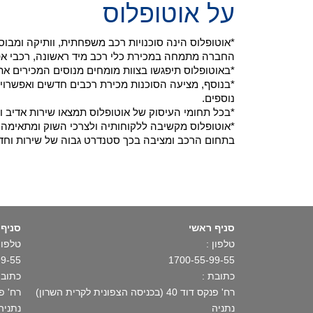
על אוטופלוס
*אוטופלוס הינה סוכנויות רכב משפחתית, וותיקה ומב
החברה מתמחה במכירת כלי רכב מיד ראשונה, רכבי אפס ק"מ ויבוא רכ
*באוטופלוס תיפגשו בצוות מומחים מנוסים המכירים את
*בנוסף, מציעה הסוכנות מכירת רכבים חדשים ואפשרויו
נוספים.
*בכל תחומי העיסוק של אוטופלוס תמצאו שירות אדיב ו
*אוטופלוס מקשיבה ללקוחותיה ולצרכי השוק ומתאימה א
בתחום הרכב ומציבה בכך סטנדרט גבוה של שירות וחד
סניף ראשי
סניף 
טלפון :
טלפון 
99-55
1700-55-99-55
כתובת :
כתובת
רח' פנקס דוד 40 (בכניסה הצפונית לקרית השרון)
רח' פתח תקו
נתניה
נתניה