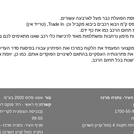
וססת הפועלת כבר מעל לארבעה עשורים.
בים ביבוא מקביל וכן Trade In, (טרייד אין)
 תחום הרכב כמו את כף ידם.
ת מימון נרחבות ומשתלמות מאוד לרכישת כלי רכב שאנו מתאימים לכם במ
מקצועי המעמיד את הלקוח במרכז ואת הפיתרון עבורו בפיסגת סדר העדיפו
ת פתרונותיה העסקיים בהתאם לשינויים הפוקדים אותם. כמו כן, יוזמת א
שנות בכל תחום הרכב.
העיר- נתניה מרכז
צור
אוטו פלוס 2000 בע"מ
:
קשר
1700-55-
 :
99-55
וה 4 (מול קניון השרון)
נתניה (מול קניון השרון) 1700-55-99-55