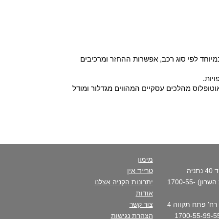
יוחד לפי סוג רכב, אפשרות ההחזר ומרכיבים
יות.
וטופלוס מהלכים עסקיים המהווים מגדלור ומודל
מימון
סניף ראשי - רח' פנקס דוד 40 נתניה
טרייד אין
(בכניסה הצפונית לקריית השרון) 1700-55-
יתרונות הקניה אצלנו
אודות
סניף העיר- נתניה מרכז - רח' פתח תקווה 4
צור קשר
הצהרת נגישות