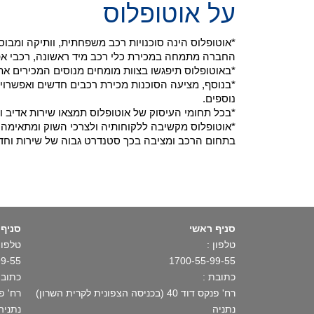
על אוטופלוס
*אוטופלוס הינה סוכנויות רכב משפחתית, וותיקה ומב
החברה מתמחה במכירת כלי רכב מיד ראשונה, רכבי אפס ק"מ ויבוא רכ
*באוטופלוס תיפגשו בצוות מומחים מנוסים המכירים את
*בנוסף, מציעה הסוכנות מכירת רכבים חדשים ואפשרויו
נוספים.
*בכל תחומי העיסוק של אוטופלוס תמצאו שירות אדיב ו
*אוטופלוס מקשיבה ללקוחותיה ולצרכי השוק ומתאימה א
בתחום הרכב ומציבה בכך סטנדרט גבוה של שירות וחד
סניף ראשי
סניף 
טלפון :
טלפון 
99-55
1700-55-99-55
כתובת :
כתובת
רח' פנקס דוד 40 (בכניסה הצפונית לקרית השרון)
רח' פתח תקו
נתניה
נתניה