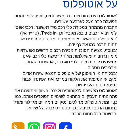
על אוטופלוס
*אוטופלוס הינה סוכנויות רכב משפחתית, וותיקה ומבוססת
הפועלת כבר מעל לארבעה עשורים.
החברה מתמחה במכירת כלי רכב מיד ראשונה, רכבי אפס
ק"מ ויבוא רכבים ביבוא מקביל וכן Trade In, (טרייד אין)
*באוטופלוס תיפגשו בצוות מומחים מנוסים המכירים את
תחום הרכב כמו את כף ידם.
*בנוסף, מציעה הסוכנות מכירת רכבים חדשים ואפשרויות
מימון נרחבות ומשתלמות מאוד לרכישת כלי רכב שאנו
מתאימים לכם במיוחד לפי סוג רכב, אפשרות ההחזר
ומרכיבים נוספים.
*בכל תחומי העיסוק של אוטופלוס תמצאו שירות אדיב
ומקצועי המעמיד את הלקוח במרכז ואת הפיתרון עבורו
בפיסגת סדר העדיפויות.
*אוטופלוס מקשיבה ללקוחותיה ולצרכי השוק ומתאימה את
פתרונותיה העסקיים בהתאם לשינויים הפוקדים אותם. כמו
כן, יוזמת אוטופלוס מהלכים עסקיים המהווים מגדלור ומודל
בתחום הרכב ומציבה בכך סטנדרט גבוה של שירות
וחדשנות בכל תחום הרכב.