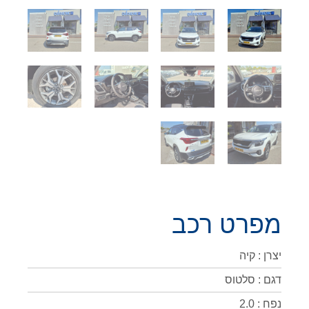
מפרט רכב
יצרן : קיה
דגם : סלטוס
נפח : 2.0