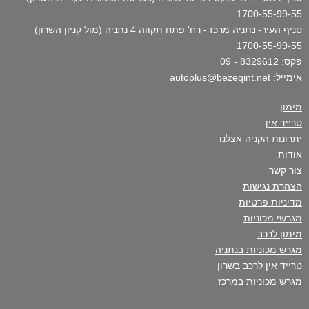
1700-55-99-55
סניף העיר- נתניה מרכז - רח' פתח תקווה 4 נתניה (מול קניון השרון)
1700-55-99-55
פקס: 8329612 - 09
אימייל: autoplus@bezeqint.net
מימון
טרייד אין
יתרונות הקניה אצלנו
אודות
צור קשר
הצהרת נגישות
מדיניות פרטיות
מגרשי מכוניות
מימון לרכב
מגרש מכוניות בנתניה
טרייד אין לרכב בשרון
מגרש מכוניות במרכז