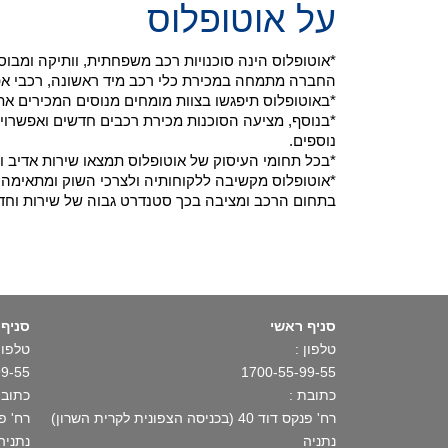
על אוטופלוס
*אוטופלוס הינה סוכנויות רכב משפחתית, וותיקה ומב
החברה מתמחה במכירת כלי רכב מיד ראשונה, רכבי אפס ק"מ ויבוא רכ
*באוטופלוס תיפגשו בצוות מומחים מנוסים המכירים את
*בנוסף, מציעה הסוכנות מכירת רכבים חדשים ואפשרויו
נוספים.
*בכל תחומי העיסוק של אוטופלוס תמצאו שירות אדיב ו
*אוטופלוס מקשיבה ללקוחותיה ולצרכי השוק ומתאימה א
בתחום הרכב ומציבה בכך סטנדרט גבוה של שירות וחד
סניף ראשי
סניף 
טלפון :
טלפון 
99-55
1700-55-99-55
כתובת :
כתובת
רח' פנקס דוד 40 (בכניסה הצפונית לקרית השרון)
רח' פתח תקו
נתניה
נתניה