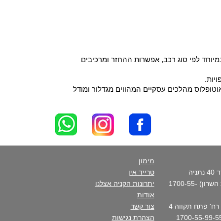
יוחד לפי סוג רכב, אפשרות ההחזר ומרכיבים
יות.
וטופלוס מהלכים עסקיים המהווים מגדלור ומודל
מימון
סניף ראשי - רח' פנקס דוד 40 נתניה
טרייד אין
(בכניסה הצפונית לקריית השרון) 1700-55-
יתרונות הקניה אצלנו
אודות
סניף העיר- נתניה מרכז - רח' פתח תקווה 4
צור קשר
הצהרת נגישות