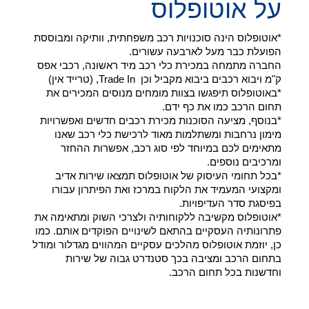
על אוטופלוס
*אוטופלוס הינה סוכנויות רכב משפחתית, וותיקה ומבוססת
הפועלת כבר מעל לארבעה עשורים.
החברה מתמחה במכירת כלי רכב מיד ראשונה, רכבי אפס
ק"מ ויבוא רכבים ביבוא מקביל וכן Trade In, (טרייד אין)
*באוטופלוס תיפגשו בצוות מומחים מנוסים המכירים את
תחום הרכב כמו את כף ידם.
*בנוסף, מציעה הסוכנות מכירת רכבים חדשים ואפשרויות
מימון נרחבות ומשתלמות מאוד לרכישת כלי רכב שאנו
מתאימים לכם במיוחד לפי סוג רכב, אפשרות ההחזר
ומרכיבים נוספים.
*בכל תחומי העיסוק של אוטופלוס תמצאו שירות אדיב
ומקצועי המעמיד את הלקוח במרכז ואת הפיתרון עבורו
בפיסגת סדר העדיפויות.
*אוטופלוס מקשיבה ללקוחותיה ולצרכי השוק ומתאימה את
פתרונותיה העסקיים בהתאם לשינויים הפוקדים אותם. כמו
כן, יוזמת אוטופלוס מהלכים עסקיים המהווים מגדלור ומודל
בתחום הרכב ומציבה בכך סטנדרט גבוה של שירות
וחדשנות בכל תחום הרכב.