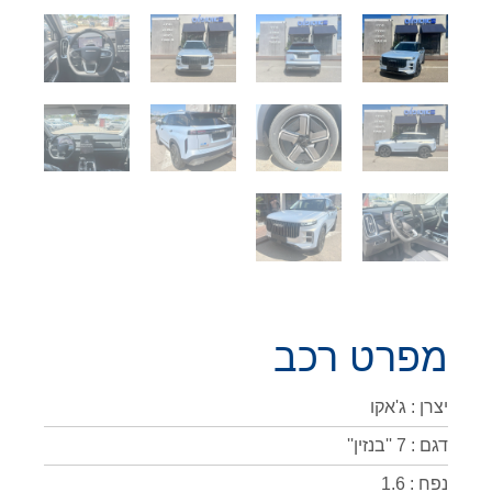
מפרט רכב
יצרן : ג'אקו
דגם : 7 ''בנזין''
נפח : 1.6