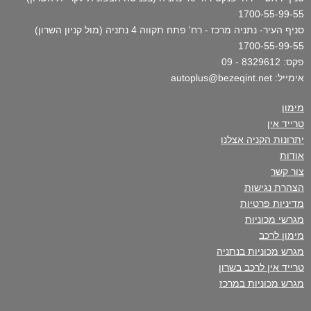
1700-55-99-55
סניף העיר- נתניה מרכז - רח' פתח תקווה 4 נתניה (מול קניון השרון)
1700-55-99-55
פקס: 8329612 - 09
אימייל: autoplus@bezeqint.net
מימון
טרייד אין
יתרונות הקניה אצלנו
אודות
צור קשר
הצהרת נגישות
מדיניות פרטיות
מגרשי מכוניות
מימון לרכב
מגרש מכוניות בנתניה
טרייד אין לרכב בשרון
מגרש מכוניות במרכז