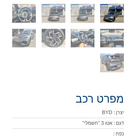
מפרט רכב
יצרן : BYD
דגם : אטו 3 ''חשמלי''
נפח :