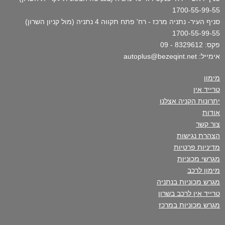
1700-55-99-55
סניף העיר- נתניה מרכז - רח' פתח תקווה 4 נתניה (מול קניון השרון)
1700-55-99-55
פקס: 8329612 - 09
אימייל: autoplus@bezeqint.net
מימון
טרייד אין
יתרונות הקניה אצלנו
אודות
צור קשר
הצהרת נגישות
מדיניות פרטיות
מגרשי מכוניות
מימון לרכב
מגרש מכוניות בנתניה
טרייד אין לרכב בשרון
מגרש מכוניות במרכז