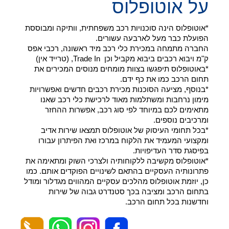
על אוטופלוס
*אוטופלוס הינה סוכנויות רכב משפחתית, וותיקה ומבוססת
הפועלת כבר מעל לארבעה עשורים.
החברה מתמחה במכירת כלי רכב מיד ראשונה, רכבי אפס
ק"מ ויבוא רכבים ביבוא מקביל וכן Trade In, (טרייד אין)
*באוטופלוס תיפגשו בצוות מומחים מנוסים המכירים את
תחום הרכב כמו את כף ידם.
*בנוסף, מציעה הסוכנות מכירת רכבים חדשים ואפשרויות
מימון נרחבות ומשתלמות מאוד לרכישת כלי רכב שאנו
מתאימים לכם במיוחד לפי סוג רכב, אפשרות ההחזר
ומרכיבים נוספים.
*בכל תחומי העיסוק של אוטופלוס תמצאו שירות אדיב
ומקצועי המעמיד את הלקוח במרכז ואת הפיתרון עבורו
בפיסגת סדר העדיפויות.
*אוטופלוס מקשיבה ללקוחותיה ולצרכי השוק ומתאימה את
פתרונותיה העסקיים בהתאם לשינויים הפוקדים אותם. כמו
כן, יוזמת אוטופלוס מהלכים עסקיים המהווים מגדלור ומודל
בתחום הרכב ומציבה בכך סטנדרט גבוה של שירות
וחדשנות בכל תחום הרכב.