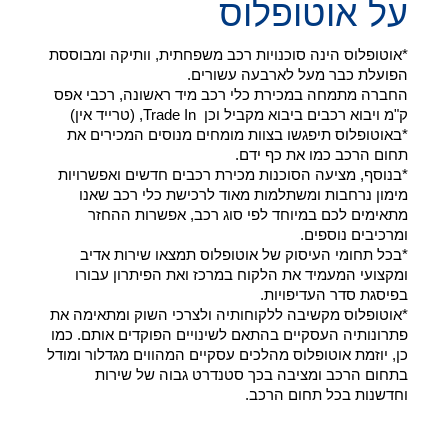
על אוטופלוס
*אוטופלוס הינה סוכנויות רכב משפחתית, וותיקה ומבוססת
הפועלת כבר מעל לארבעה עשורים.
החברה מתמחה במכירת כלי רכב מיד ראשונה, רכבי אפס
ק"מ ויבוא רכבים ביבוא מקביל וכן Trade In, (טרייד אין)
*באוטופלוס תיפגשו בצוות מומחים מנוסים המכירים את
תחום הרכב כמו את כף ידם.
*בנוסף, מציעה הסוכנות מכירת רכבים חדשים ואפשרויות
מימון נרחבות ומשתלמות מאוד לרכישת כלי רכב שאנו
מתאימים לכם במיוחד לפי סוג רכב, אפשרות ההחזר
ומרכיבים נוספים.
*בכל תחומי העיסוק של אוטופלוס תמצאו שירות אדיב
ומקצועי המעמיד את הלקוח במרכז ואת הפיתרון עבורו
בפיסגת סדר העדיפויות.
*אוטופלוס מקשיבה ללקוחותיה ולצרכי השוק ומתאימה את
פתרונותיה העסקיים בהתאם לשינויים הפוקדים אותם. כמו
כן, יוזמת אוטופלוס מהלכים עסקיים המהווים מגדלור ומודל
בתחום הרכב ומציבה בכך סטנדרט גבוה של שירות
וחדשנות בכל תחום הרכב.