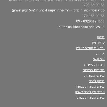
1700-55-99-55
סניף העיר- נתניה מרכז - רח' פתח תקווה 4 נתניה (מול קניון השרון)
1700-55-99-55
פקס: 8329612 - 09
אימייל: autoplus@bezeqint.net
מימון
טרייד אין
יתרונות הקניה אצלנו
אודות
צור קשר
הצהרת נגישות
מדיניות פרטיות
מגרשי מכוניות
מימון לרכב
מגרש מכוניות בנתניה
טרייד אין לרכב בשרון
מגרש מכוניות במרכז