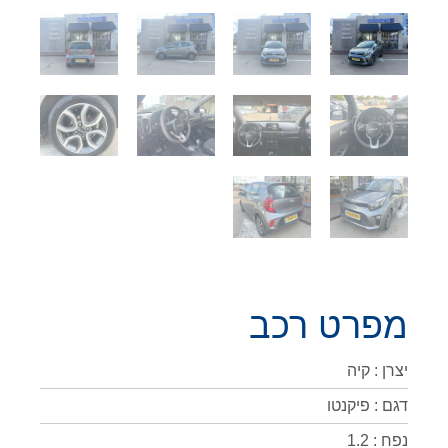
מפרט רכב
יצרן : קיה
דגם : פיקנטו
נפח : 1.2