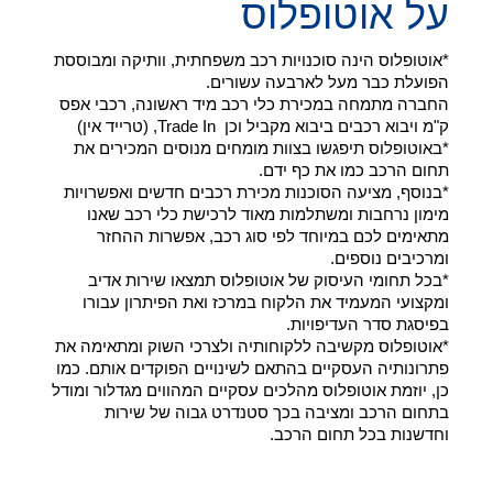
על אוטופלוס
*אוטופלוס הינה סוכנויות רכב משפחתית, וותיקה ומבוססת
הפועלת כבר מעל לארבעה עשורים.
החברה מתמחה במכירת כלי רכב מיד ראשונה, רכבי אפס
ק"מ ויבוא רכבים ביבוא מקביל וכן Trade In, (טרייד אין)
*באוטופלוס תיפגשו בצוות מומחים מנוסים המכירים את
תחום הרכב כמו את כף ידם.
*בנוסף, מציעה הסוכנות מכירת רכבים חדשים ואפשרויות
מימון נרחבות ומשתלמות מאוד לרכישת כלי רכב שאנו
מתאימים לכם במיוחד לפי סוג רכב, אפשרות ההחזר
ומרכיבים נוספים.
*בכל תחומי העיסוק של אוטופלוס תמצאו שירות אדיב
ומקצועי המעמיד את הלקוח במרכז ואת הפיתרון עבורו
בפיסגת סדר העדיפויות.
*אוטופלוס מקשיבה ללקוחותיה ולצרכי השוק ומתאימה את
פתרונותיה העסקיים בהתאם לשינויים הפוקדים אותם. כמו
כן, יוזמת אוטופלוס מהלכים עסקיים המהווים מגדלור ומודל
בתחום הרכב ומציבה בכך סטנדרט גבוה של שירות
וחדשנות בכל תחום הרכב.