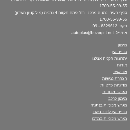
1700-55-99-55
סניף העיר- נתניה מרכז - רח' פתח תקווה 4 נתניה (מול קניון השרון)
1700-55-99-55
פקס: 8329612 - 09
אימייל: autoplus@bezeqint.net
מימון
טרייד אין
יתרונות הקניה אצלנו
אודות
צור קשר
הצהרת נגישות
מדיניות פרטיות
מגרשי מכוניות
מימון לרכב
מגרש מכוניות בנתניה
טרייד אין לרכב בשרון
מגרש מכוניות במרכז