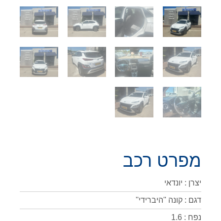
מפרט רכב
יצרן : יונדאי
דגם : קונה ''היברידי''
נפח : 1.6