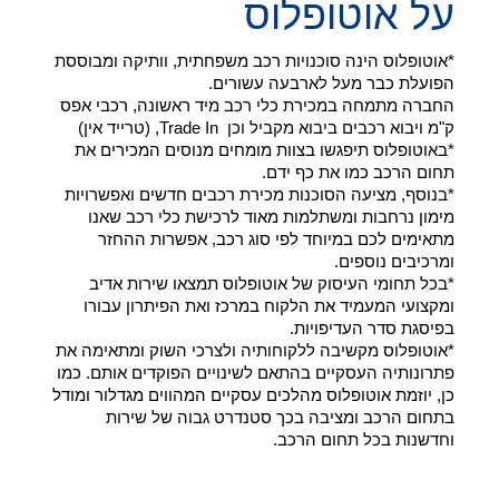
על אוטופלוס
*אוטופלוס הינה סוכנויות רכב משפחתית, וותיקה ומבוססת
הפועלת כבר מעל לארבעה עשורים.
החברה מתמחה במכירת כלי רכב מיד ראשונה, רכבי אפס
ק"מ ויבוא רכבים ביבוא מקביל וכן Trade In, (טרייד אין)
*באוטופלוס תיפגשו בצוות מומחים מנוסים המכירים את
תחום הרכב כמו את כף ידם.
*בנוסף, מציעה הסוכנות מכירת רכבים חדשים ואפשרויות
מימון נרחבות ומשתלמות מאוד לרכישת כלי רכב שאנו
מתאימים לכם במיוחד לפי סוג רכב, אפשרות ההחזר
ומרכיבים נוספים.
*בכל תחומי העיסוק של אוטופלוס תמצאו שירות אדיב
ומקצועי המעמיד את הלקוח במרכז ואת הפיתרון עבורו
בפיסגת סדר העדיפויות.
*אוטופלוס מקשיבה ללקוחותיה ולצרכי השוק ומתאימה את
פתרונותיה העסקיים בהתאם לשינויים הפוקדים אותם. כמו
כן, יוזמת אוטופלוס מהלכים עסקיים המהווים מגדלור ומודל
בתחום הרכב ומציבה בכך סטנדרט גבוה של שירות
וחדשנות בכל תחום הרכב.