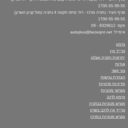
1700-55-99-55
סניף העיר- נתניה מרכז - רח' פתח תקווה 4 נתניה (מול קניון השרון)
1700-55-99-55
פקס: 8329612 - 09
אימייל: autoplus@bezeqint.net
מימון
טרייד אין
יתרונות הקניה אצלנו
אודות
צור קשר
הצהרת נגישות
מדיניות פרטיות
מגרשי מכוניות
מימון לרכב
מגרש מכוניות בנתניה
טרייד אין לרכב בשרון
מגרש מכוניות במרכז