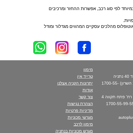
יוחד לפי סוג רכב, אפשרות ההחזר ומרכיבים
יות.
וטופלוס מהלכים עסקיים המהווים מגדלור ומודל
מימון
סניף ראשי - רח' פנקס דוד 40 נתניה
טרייד אין
(בכניסה הצפונית לקריית השרון) 1700-55-
יתרונות הקניה אצלנו
אודות
סניף העיר- נתניה מרכז - רח' פתח תקווה 4
צור קשר
הצהרת נגישות
מדיניות פרטיות
מגרשי מכוניות
מימון לרכב
מגרש מכוניות בנתניה