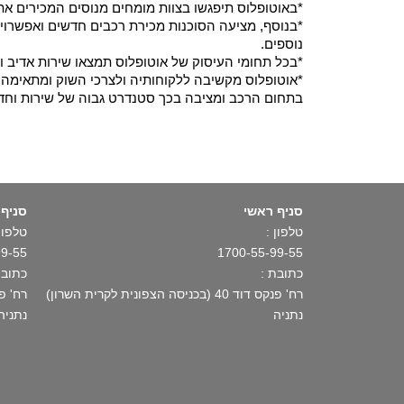
*באוטופלוס תיפגשו בצוות מומחים מנוסים המכירים את
*בנוסף, מציעה הסוכנות מכירת רכבים חדשים ואפשרויו
נוספים.
*בכל תחומי העיסוק של אוטופלוס תמצאו שירות אדיב ו
*אוטופלוס מקשיבה ללקוחותיה ולצרכי השוק ומתאימה א
בתחום הרכב ומציבה בכך סטנדרט גבוה של שירות וחד
סניף ראשי
סניף 
טלפון :
טלפון 
99-55
1700-55-99-55
כתובת :
כתובת
רח' פנקס דוד 40 (בכניסה הצפונית לקרית השרון)
רח' פתח תקו
נתניה
נתניה