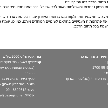
 תחום הרכב כמו את כף ידם.
ת מימון נרחבות ומשתלמות מאוד לרכישת כלי רכב שאנו מתאימים לכם במ
מקצועי המעמיד את הלקוח במרכז ואת הפיתרון עבורו בפיסגת סדר העדיפו
ת פתרונותיה העסקיים בהתאם לשינויים הפוקדים אותם. כמו כן, יוזמת א
שנות בכל תחום הרכב.
העיר- נתניה מרכז
צור
אוטו פלוס 2000 בע"מ
:
קשר
1700-55-
 :
99-55
וה 4 (מול קניון השרון)
נתניה (מול קניון השרון) 1700-55-99-55
פקס: 8329612 - 09
אימייל: autoplus@bezeqint.net