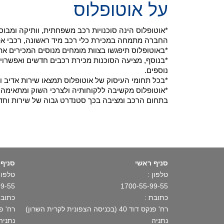
על אוטופלוס
*אוטופלוס הינה סוכנויות רכב משפחתית, וותיקה ומב
החברה מתמחה במכירת כלי רכב מיד ראשונה, רכבי אפס ק"מ ויבוא רכ
*באוטופלוס תיפגשו בצוות מומחים מנוסים המכירים את
*בנוסף, מציעה הסוכנות מכירת רכבים חדשים ואפשרויו
נוספים.
*בכל תחומי העיסוק של אוטופלוס תמצאו שירות אדיב ו
*אוטופלוס מקשיבה ללקוחותיה ולצרכי השוק ומתאימה א
בתחום הרכב ומציבה בכך סטנדרט גבוה של שירות וחד
סניף ראשי
סניף 
טלפון :
טלפון 
99-55
1700-55-99-55
כתובת :
כתובת
רח' פנקס דוד 40 (בכניסה הצפונית לקרית השרון)
רח' פתח תקו
נתניה
נתניה