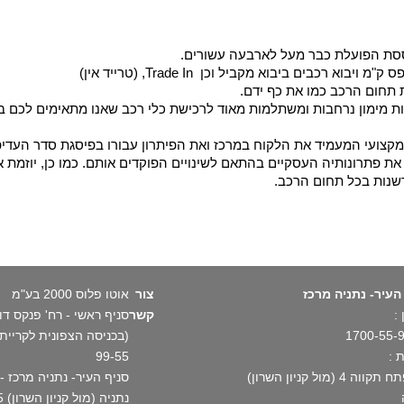
וססת הפועלת כבר מעל לארבעה עשורים.
בים ביבוא מקביל וכן Trade In, (טרייד אין)
 תחום הרכב כמו את כף ידם.
ת מימון נרחבות ומשתלמות מאוד לרכישת כלי רכב שאנו מתאימים לכם במ
מקצועי המעמיד את הלקוח במרכז ואת הפיתרון עבורו בפיסגת סדר העדיפו
ת פתרונותיה העסקיים בהתאם לשינויים הפוקדים אותם. כמו כן, יוזמת א
שנות בכל תחום הרכב.
העיר- נתניה מרכז
צור
אוטו פלוס 2000 בע"מ
:
קשר
1700-55-
 :
99-55
וה 4 (מול קניון השרון)
נתניה (מול קניון השרון) 1700-55-99-55