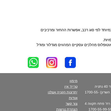
יוחד לפי סוג רכב, אפשרות ההחזר ומרכיבים
יות.
וטופלוס מהלכים עסקיים המהווים מגדלור ומודל
מימון
סניף ראשי - רח' פנקס דוד 40 נתניה
טרייד אין
(בכניסה הצפונית לקריית השרון) 1700-55-
יתרונות הקניה אצלנו
אודות
סניף העיר- נתניה מרכז - רח' פתח תקווה 4
צור קשר
הצהרת נגישות