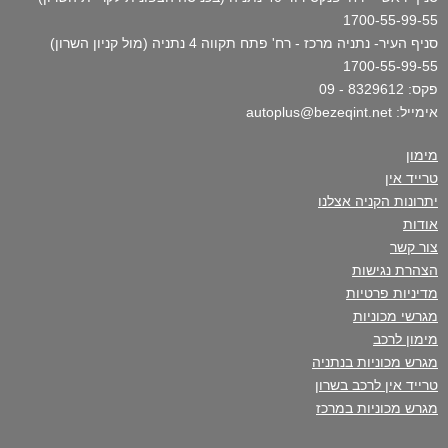
1700-55-99-55
סניף העיר- נתניה מרכז - רח' פתח תקווה 4 נתניה (מול קניון השרון)
1700-55-99-55
פקס: 8329612 - 09
אימייל: autoplus@bezeqint.net
מימון
טרייד אין
יתרונות הקניה אצלנו
אודות
צור קשר
הצהרת נגישות
מדיניות פרטיות
מגרשי מכוניות
מימון לרכב
מגרש מכוניות בנתניה
טרייד אין לרכב בשרון
מגרש מכוניות במרכז