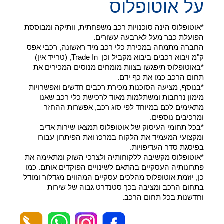
על אוטופלוס
*אוטופלוס הינה סוכנויות רכב משפחתית, וותיקה ומבוססת
הפועלת כבר מעל לארבעה עשורים.
החברה מתמחה במכירת כלי רכב מיד ראשונה, רכבי אפס
ק"מ ויבוא רכבים ביבוא מקביל וכן Trade In, (טרייד אין)
*באוטופלוס תיפגשו בצוות מומחים מנוסים המכירים את
תחום הרכב כמו את כף ידם.
*בנוסף, מציעה הסוכנות מכירת רכבים חדשים ואפשרויות
מימון נרחבות ומשתלמות מאוד לרכישת כלי רכב שאנו
מתאימים לכם במיוחד לפי סוג רכב, אפשרות ההחזר
ומרכיבים נוספים.
*בכל תחומי העיסוק של אוטופלוס תמצאו שירות אדיב
ומקצועי המעמיד את הלקוח במרכז ואת הפיתרון עבורו
בפיסגת סדר העדיפויות.
*אוטופלוס מקשיבה ללקוחותיה ולצרכי השוק ומתאימה את
פתרונותיה העסקיים בהתאם לשינויים הפוקדים אותם. כמו
כן, יוזמת אוטופלוס מהלכים עסקיים המהווים מגדלור ומודל
בתחום הרכב ומציבה בכך סטנדרט גבוה של שירות
וחדשנות בכל תחום הרכב.