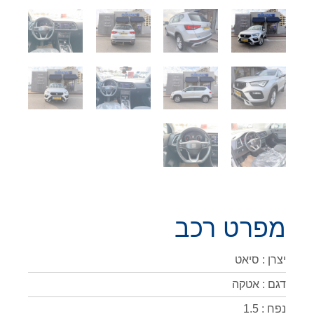
מפרט רכב
יצרן : סיאט
דגם : אטקה
נפח : 1.5