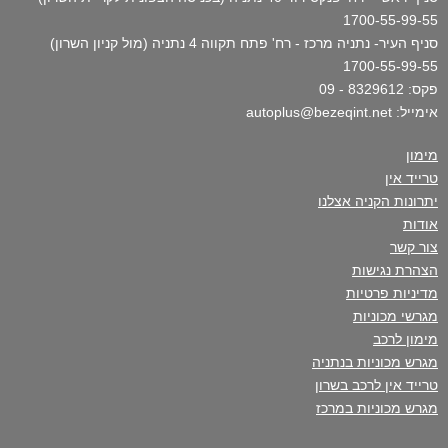
1700-55-99-55
סניף העיר- נתניה מרכז - רח' פתח תקווה 4 נתניה (מול קניון השרון)
1700-55-99-55
פקס: 8329612 - 09
אימייל: autoplus@bezeqint.net
מימון
טרייד אין
יתרונות הקניה אצלנו
אודות
צור קשר
הצהרת נגישות
מדיניות פרטיות
מגרשי מכוניות
מימון לרכב
מגרש מכוניות בנתניה
טרייד אין לרכב בשרון
מגרש מכוניות במרכז