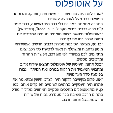
על אוטופלוס
*אוטופלוס הינה סוכנויות רכב משפחתית, וותיקה ומבוססת
הפועלת כבר מעל לארבעה עשורים.
החברה מתמחה במכירת כלי רכב מיד ראשונה, רכבי אפס
ק"מ ויבוא רכבים ביבוא מקביל וכן Trade In, (טרייד אין)
*באוטופלוס תיפגשו בצוות מומחים מנוסים המכירים את
תחום הרכב כמו את כף ידם.
*בנוסף, מציעה הסוכנות מכירת רכבים חדשים ואפשרויות
מימון נרחבות ומשתלמות מאוד לרכישת כלי רכב שאנו
מתאימים לכם במיוחד לפי סוג רכב, אפשרות ההחזר
ומרכיבים נוספים.
*בכל תחומי העיסוק של אוטופלוס תמצאו שירות אדיב
ומקצועי המעמיד את הלקוח במרכז ואת הפיתרון עבורו
בפיסגת סדר העדיפויות.
*אוטופלוס מקשיבה ללקוחותיה ולצרכי השוק ומתאימה את
פתרונותיה העסקיים בהתאם לשינויים הפוקדים אותם. כמו
כן, יוזמת אוטופלוס מהלכים עסקיים המהווים מגדלור ומודל
בתחום הרכב ומציבה בכך סטנדרט גבוה של שירות
וחדשנות בכל תחום הרכב.