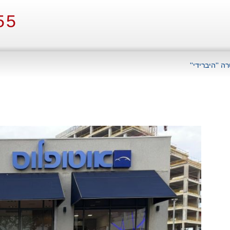
55
ה ''היברידי''