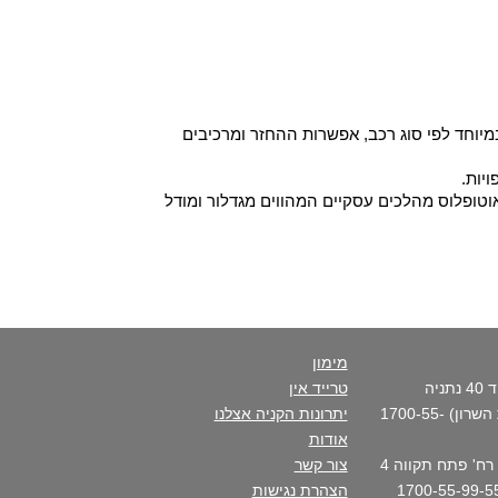
יוחד לפי סוג רכב, אפשרות ההחזר ומרכיבים
יות.
וטופלוס מהלכים עסקיים המהווים מגדלור ומודל
מימון
סניף ראשי - רח' פנקס דוד 40 נתניה
טרייד אין
(בכניסה הצפונית לקריית השרון) 1700-55-
יתרונות הקניה אצלנו
אודות
סניף העיר- נתניה מרכז - רח' פתח תקווה 4
צור קשר
הצהרת נגישות