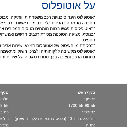
על אוטופלוס
*אוטופלוס הינה סוכנויות רכב משפחתית, וותיקה ומב
החברה מתמחה במכירת כלי רכב מיד ראשונה, רכבי אפס ק"מ ויבוא רכ
*באוטופלוס תיפגשו בצוות מומחים מנוסים המכירים את
*בנוסף, מציעה הסוכנות מכירת רכבים חדשים ואפשרויו
נוספים.
*בכל תחומי העיסוק של אוטופלוס תמצאו שירות אדיב ו
*אוטופלוס מקשיבה ללקוחותיה ולצרכי השוק ומתאימה א
בתחום הרכב ומציבה בכך סטנדרט גבוה של שירות וחד
סניף ראשי
סניף 
טלפון :
טלפון 
99-55
1700-55-99-55
כתובת :
כתובת
רח' פנקס דוד 40 (בכניסה הצפונית לקרית השרון)
רח' פתח תקו
נתניה
נתניה