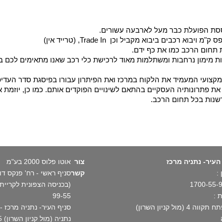
וססת הפועלת כבר מעל לארבעה עשורים.
בים ביבוא מקביל וכן Trade In, (טרייד אין)
 תחום הרכב כמו את כף ידם.
ת מימון נרחבות ומשתלמות מאוד לרכישת כלי רכב שאנו מתאימים לכם במ
מקצועי המעמיד את הלקוח במרכז ואת הפיתרון עבורו בפיסגת סדר העדיפו
ת פתרונותיה העסקיים בהתאם לשינויים הפוקדים אותם. כמו כן, יוזמת א
שנות בכל תחום הרכב.
העיר- נתניה מרכז
צור
אוטו פלוס 2000 בע"מ
:
קשר
1700-55-
 :
99-55
וה 4 (מול קניון השרון)
נתניה (מול קניון השרון) 1700-55-99-55