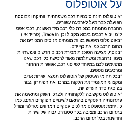
על אוטופלוס
*אוטופלוס הינה סוכנויות רכב משפחתית, וותיקה ומבוססת
הפועלת כבר מעל לארבעה עשורים.
החברה מתמחה במכירת כלי רכב מיד ראשונה, רכבי אפס
ק"מ ויבוא רכבים ביבוא מקביל וכן Trade In, (טרייד אין)
*באוטופלוס תיפגשו בצוות מומחים מנוסים המכירים את
תחום הרכב כמו את כף ידם.
*בנוסף, מציעה הסוכנות מכירת רכבים חדשים ואפשרויות
מימון נרחבות ומשתלמות מאוד לרכישת כלי רכב שאנו
מתאימים לכם במיוחד לפי סוג רכב, אפשרות ההחזר
ומרכיבים נוספים.
*בכל תחומי העיסוק של אוטופלוס תמצאו שירות אדיב
ומקצועי המעמיד את הלקוח במרכז ואת הפיתרון עבורו
בפיסגת סדר העדיפויות.
*אוטופלוס מקשיבה ללקוחותיה ולצרכי השוק ומתאימה את
פתרונותיה העסקיים בהתאם לשינויים הפוקדים אותם. כמו
כן, יוזמת אוטופלוס מהלכים עסקיים המהווים מגדלור ומודל
בתחום הרכב ומציבה בכך סטנדרט גבוה של שירות
וחדשנות בכל תחום הרכב.