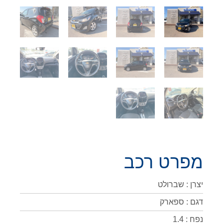
מפרט רכב
יצרן : שברולט
דגם : ספארק
נפח : 1.4