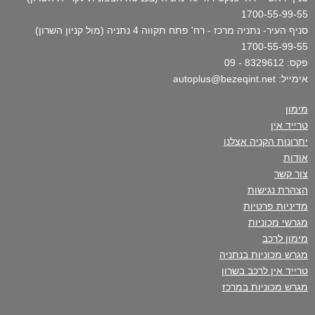
1700-55-99-55
סניף העיר- נתניה מרכז - רח' פתח תקווה 4 נתניה (מול קניון השרון)
1700-55-99-55
פקס: 8329612 - 09
אימייל: autoplus@bezeqint.net
מימון
טרייד אין
יתרונות הקניה אצלנו
אודות
צור קשר
הצהרת נגישות
מדיניות פרטיות
מגרשי מכוניות
מימון לרכב
מגרש מכוניות בנתניה
טרייד אין לרכב בשרון
מגרש מכוניות במרכז