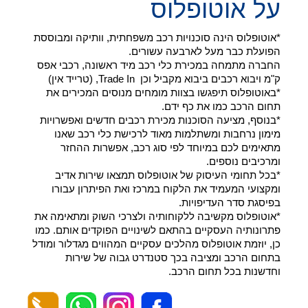
על אוטופלוס
*אוטופלוס הינה סוכנויות רכב משפחתית, וותיקה ומבוססת
הפועלת כבר מעל לארבעה עשורים.
החברה מתמחה במכירת כלי רכב מיד ראשונה, רכבי אפס
ק"מ ויבוא רכבים ביבוא מקביל וכן Trade In, (טרייד אין)
*באוטופלוס תיפגשו בצוות מומחים מנוסים המכירים את
תחום הרכב כמו את כף ידם.
*בנוסף, מציעה הסוכנות מכירת רכבים חדשים ואפשרויות
מימון נרחבות ומשתלמות מאוד לרכישת כלי רכב שאנו
מתאימים לכם במיוחד לפי סוג רכב, אפשרות ההחזר
ומרכיבים נוספים.
*בכל תחומי העיסוק של אוטופלוס תמצאו שירות אדיב
ומקצועי המעמיד את הלקוח במרכז ואת הפיתרון עבורו
בפיסגת סדר העדיפויות.
*אוטופלוס מקשיבה ללקוחותיה ולצרכי השוק ומתאימה את
פתרונותיה העסקיים בהתאם לשינויים הפוקדים אותם. כמו
כן, יוזמת אוטופלוס מהלכים עסקיים המהווים מגדלור ומודל
בתחום הרכב ומציבה בכך סטנדרט גבוה של שירות
וחדשנות בכל תחום הרכב.