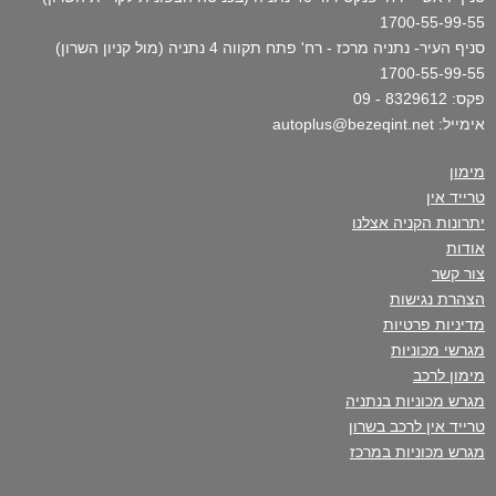
1700-55-99-55
סניף העיר- נתניה מרכז - רח' פתח תקווה 4 נתניה (מול קניון השרון)
1700-55-99-55
פקס: 8329612 - 09
אימייל: autoplus@bezeqint.net
מימון
טרייד אין
יתרונות הקניה אצלנו
אודות
צור קשר
הצהרת נגישות
מדיניות פרטיות
מגרשי מכוניות
מימון לרכב
מגרש מכוניות בנתניה
טרייד אין לרכב בשרון
מגרש מכוניות במרכז