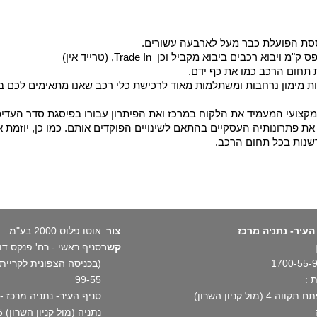
וססת הפועלת כבר מעל לארבעה עשורים.
בים ביבוא מקביל וכן Trade In, (טרייד אין)
 תחום הרכב כמו את כף ידם.
ת מימון נרחבות ומשתלמות מאוד לרכישת כלי רכב שאנו מתאימים לכם במ
מקצועי המעמיד את הלקוח במרכז ואת הפיתרון עבורו בפיסגת סדר העדיפו
ת פתרונותיה העסקיים בהתאם לשינויים הפוקדים אותם. כמו כן, יוזמת א
שנות בכל תחום הרכב.
העיר- נתניה מרכז
צור
אוטו פלוס 2000 בע"מ
:
קשר
1700-55-
 :
99-55
וה 4 (מול קניון השרון)
נתניה (מול קניון השרון) 1700-55-99-55