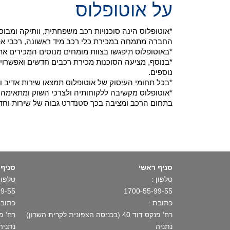
על אוטופלוס
*אוטופלוס הינה סוכנויות רכב משפחתית, וותיקה ומב
החברה מתמחה במכירת כלי רכב מיד ראשונה, רכבי אפס ק"מ ויבוא רכ
*באוטופלוס תיפגשו בצוות מומחים מנוסים המכירים את
*בנוסף, מציעה הסוכנות מכירת רכבים חדשים ואפשרויו
נוספים.
*בכל תחומי העיסוק של אוטופלוס תמצאו שירות אדיב ו
*אוטופלוס מקשיבה ללקוחותיה ולצרכי השוק ומתאימה א
בתחום הרכב ומציבה בכך סטנדרט גבוה של שירות וחד
סניף ראשי
סניף 
טלפון :
טלפון 
99-55
1700-55-99-55
כתובת :
כתובת
רח' פנקס דוד 40 (בכניסה הצפונית לקרית השרון)
רח' פתח תקו
נתניה
נתניה