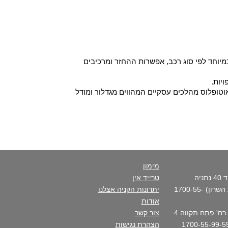
יוחד לפי סוג רכב, אפשרות ההחזר ומרכיבים
יות.
וטופלוס מהלכים עסקיים המהווים מגדלור ומודל
מימון
סניף ראשי - רח' פנקס דוד 40 נתניה
טרייד אין
(בכניסה הצפונית לקריית השרון) 1700-55-
יתרונות הקניה אצלנו
אודות
סניף העיר- נתניה מרכז - רח' פתח תקווה 4
צור קשר
הצהרת נגישות