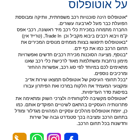
על אוטופלוס
*אוטופלוס הינה סוכנויות רכב משפחתית, וותיקה ומבוססת
הפועלת כבר מעל לארבעה עשורים.
החברה מתמחה במכירת כלי רכב מיד ראשונה, רכבי אפס
ק"מ ויבוא רכבים ביבוא מקביל וכן Trade In, (טרייד אין)
*באוטופלוס תיפגשו בצוות מומחים מנוסים המכירים את
תחום הרכב כמו את כף ידם.
*בנוסף, מציעה הסוכנות מכירת רכבים חדשים ואפשרויות
מימון נרחבות ומשתלמות מאוד לרכישת כלי רכב שאנו
מתאימים לכם במיוחד לפי סוג רכב, אפשרות ההחזר
ומרכיבים נוספים.
*בכל תחומי העיסוק של אוטופלוס תמצאו שירות אדיב
ומקצועי המעמיד את הלקוח במרכז ואת הפיתרון עבורו
בפיסגת סדר העדיפויות.
*אוטופלוס מקשיבה ללקוחותיה ולצרכי השוק ומתאימה את
פתרונותיה העסקיים בהתאם לשינויים הפוקדים אותם. כמו
כן, יוזמת אוטופלוס מהלכים עסקיים המהווים מגדלור ומודל
בתחום הרכב ומציבה בכך סטנדרט גבוה של שירות
וחדשנות בכל תחום הרכב.