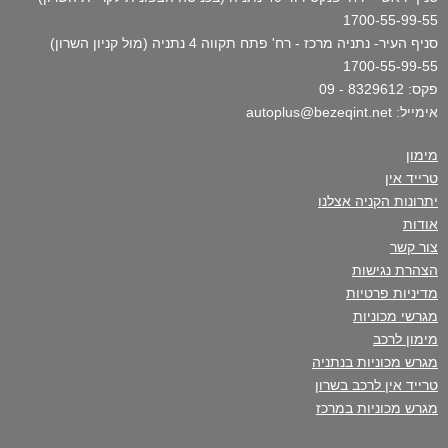
1700-55-99-55
סניף העיר- נתניה מרכז - רח' פתח תקווה 4 נתניה (מול קניון השרון)
1700-55-99-55
פקס: 8329612 - 09
אימייל: autoplus@bezeqint.net
מימון
טרייד אין
יתרונות הקניה אצלנו
אודות
צור קשר
הצהרת נגישות
מדיניות פרטיות
מגרשי מכוניות
מימון לרכב
מגרש מכוניות בנתניה
טרייד אין לרכב בשרון
מגרש מכוניות במרכז