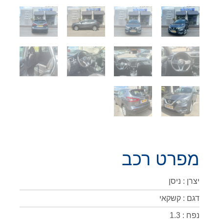
מפרט רכב
יצרן : ניסן
דגם : קשקאי
נפח : 1.3