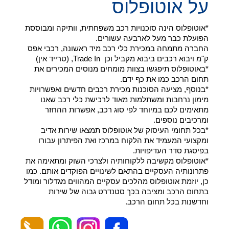
על אוטופלוס
*אוטופלוס הינה סוכנויות רכב משפחתית, וותיקה ומבוססת
הפועלת כבר מעל לארבעה עשורים.
החברה מתמחה במכירת כלי רכב מיד ראשונה, רכבי אפס
ק"מ ויבוא רכבים ביבוא מקביל וכן Trade In, (טרייד אין)
*באוטופלוס תיפגשו בצוות מומחים מנוסים המכירים את
תחום הרכב כמו את כף ידם.
*בנוסף, מציעה הסוכנות מכירת רכבים חדשים ואפשרויות
מימון נרחבות ומשתלמות מאוד לרכישת כלי רכב שאנו
מתאימים לכם במיוחד לפי סוג רכב, אפשרות ההחזר
ומרכיבים נוספים.
*בכל תחומי העיסוק של אוטופלוס תמצאו שירות אדיב
ומקצועי המעמיד את הלקוח במרכז ואת הפיתרון עבורו
בפיסגת סדר העדיפויות.
*אוטופלוס מקשיבה ללקוחותיה ולצרכי השוק ומתאימה את
פתרונותיה העסקיים בהתאם לשינויים הפוקדים אותם. כמו
כן, יוזמת אוטופלוס מהלכים עסקיים המהווים מגדלור ומודל
בתחום הרכב ומציבה בכך סטנדרט גבוה של שירות
וחדשנות בכל תחום הרכב.