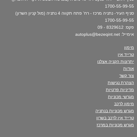
1700-55-99-55
סניף העיר- נתניה מרכז - רח' פתח תקווה 4 נתניה (מול קניון השרון)
1700-55-99-55
פקס: 8329612 - 09
אימייל: autoplus@bezeqint.net
מימון
טרייד אין
יתרונות הקניה אצלנו
אודות
צור קשר
הצהרת נגישות
מדיניות פרטיות
מגרשי מכוניות
מימון לרכב
מגרש מכוניות בנתניה
טרייד אין לרכב בשרון
מגרש מכוניות במרכז