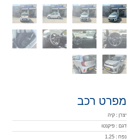
מפרט רכב
יצרן : קיה
דגם : פיקנטו
נפח : 1.25