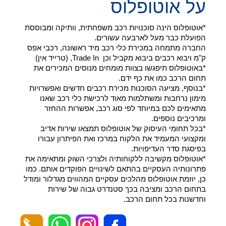
על אוטופלוס
*אוטופלוס הינה סוכנויות רכב משפחתית, וותיקה ומבוססת
הפועלת כבר מעל לארבעה עשורים.
החברה מתמחה במכירת כלי רכב מיד ראשונה, רכבי אפס
ק"מ ויבוא רכבים ביבוא מקביל וכן Trade In, (טרייד אין)
*באוטופלוס תיפגשו בצוות מומחים מנוסים המכירים את
תחום הרכב כמו את כף ידם.
*בנוסף, מציעה הסוכנות מכירת רכבים חדשים ואפשרויות
מימון נרחבות ומשתלמות מאוד לרכישת כלי רכב שאנו
מתאימים לכם במיוחד לפי סוג רכב, אפשרות ההחזר
ומרכיבים נוספים.
*בכל תחומי העיסוק של אוטופלוס תמצאו שירות אדיב
ומקצועי המעמיד את הלקוח במרכז ואת הפיתרון עבורו
בפיסגת סדר העדיפויות.
*אוטופלוס מקשיבה ללקוחותיה ולצרכי השוק ומתאימה את
פתרונותיה העסקיים בהתאם לשינויים הפוקדים אותם. כמו
כן, יוזמת אוטופלוס מהלכים עסקיים המהווים מגדלור ומודל
בתחום הרכב ומציבה בכך סטנדרט גבוה של שירות
וחדשנות בכל תחום הרכב.