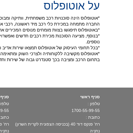
על אוטופלוס
*אוטופלוס הינה סוכנויות רכב משפחתית, וותיקה ומב
החברה מתמחה במכירת כלי רכב מיד ראשונה, רכבי אפס ק"מ ויבוא רכ
*באוטופלוס תיפגשו בצוות מומחים מנוסים המכירים את
*בנוסף, מציעה הסוכנות מכירת רכבים חדשים ואפשרויו
נוספים.
*בכל תחומי העיסוק של אוטופלוס תמצאו שירות אדיב ו
*אוטופלוס מקשיבה ללקוחותיה ולצרכי השוק ומתאימה א
בתחום הרכב ומציבה בכך סטנדרט גבוה של שירות וחד
סניף ראשי
סניף 
טלפון :
טלפון 
99-55
1700-55-99-55
כתובת :
כתובת
רח' פנקס דוד 40 (בכניסה הצפונית לקרית השרון)
רח' פתח תקו
נתניה
נתניה