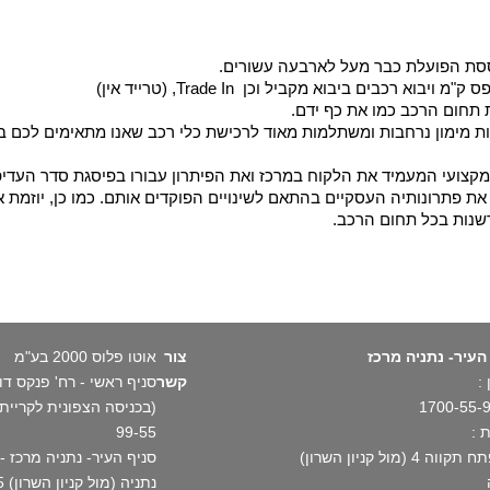
וססת הפועלת כבר מעל לארבעה עשורים.
בים ביבוא מקביל וכן Trade In, (טרייד אין)
 תחום הרכב כמו את כף ידם.
ת מימון נרחבות ומשתלמות מאוד לרכישת כלי רכב שאנו מתאימים לכם במ
מקצועי המעמיד את הלקוח במרכז ואת הפיתרון עבורו בפיסגת סדר העדיפו
ת פתרונותיה העסקיים בהתאם לשינויים הפוקדים אותם. כמו כן, יוזמת א
שנות בכל תחום הרכב.
העיר- נתניה מרכז
צור
אוטו פלוס 2000 בע"מ
:
קשר
1700-55-
 :
99-55
וה 4 (מול קניון השרון)
נתניה (מול קניון השרון) 1700-55-99-55