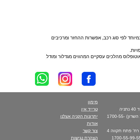
יוחד לפי סוג רכב, אפשרות ההחזר ומרכיבים
יות.
וטופלוס מהלכים עסקיים המהווים מגדלור ומודל
מימון
סניף ראשי - רח' פנקס דוד 40 נתניה
טרייד אין
(בכניסה הצפונית לקריית השרון) 1700-55-
יתרונות הקניה אצלנו
אודות
סניף העיר- נתניה מרכז - רח' פתח תקווה 4
צור קשר
הצהרת נגישות