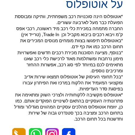
על אוטופלוס
*אוטופלוס הינה סוכנויות רכב משפחתית, וותיקה ומבוססת
הפועלת כבר מעל לארבעה עשורים.
החברה מתמחה במכירת כלי רכב מיד ראשונה, רכבי אפס
ק"מ ויבוא רכבים ביבוא מקביל וכן Trade In, (טרייד אין)
*באוטופלוס תיפגשו בצוות מומחים מנוסים המכירים את
תחום הרכב כמו את כף ידם.
*בנוסף, מציעה הסוכנות מכירת רכבים חדשים ואפשרויות
מימון נרחבות ומשתלמות מאוד לרכישת כלי רכב שאנו
מתאימים לכם במיוחד לפי סוג רכב, אפשרות ההחזר
ומרכיבים נוספים.
*בכל תחומי העיסוק של אוטופלוס תמצאו שירות אדיב
ומקצועי המעמיד את הלקוח במרכז ואת הפיתרון עבורו
בפיסגת סדר העדיפויות.
*אוטופלוס מקשיבה ללקוחותיה ולצרכי השוק ומתאימה את
פתרונותיה העסקיים בהתאם לשינויים הפוקדים אותם. כמו
כן, יוזמת אוטופלוס מהלכים עסקיים המהווים מגדלור ומודל
בתחום הרכב ומציבה בכך סטנדרט גבוה של שירות
וחדשנות בכל תחום הרכב.