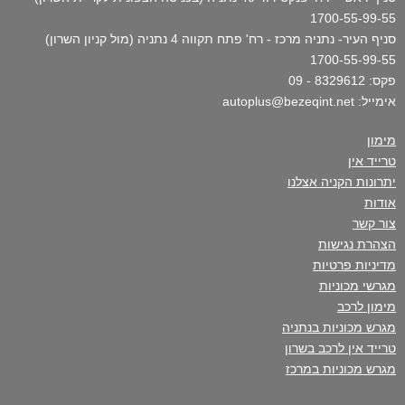
1700-55-99-55
סניף העיר- נתניה מרכז - רח' פתח תקווה 4 נתניה (מול קניון השרון)
1700-55-99-55
פקס: 8329612 - 09
אימייל: autoplus@bezeqint.net
מימון
טרייד אין
יתרונות הקניה אצלנו
אודות
צור קשר
הצהרת נגישות
מדיניות פרטיות
מגרשי מכוניות
מימון לרכב
מגרש מכוניות בנתניה
טרייד אין לרכב בשרון
מגרש מכוניות במרכז