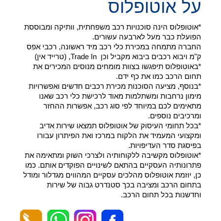
על אוטופלוס
*אוטופלוס הינה סוכנויות רכב משפחתית, וותיקה ומבוססת
הפועלת כבר מעל לארבעה עשורים.
החברה מתמחה במכירת כלי רכב מיד ראשונה, רכבי אפס
ק"מ ויבוא רכבים ביבוא מקביל וכן Trade In, (טרייד אין)
*באוטופלוס תיפגשו בצוות מומחים מנוסים המכירים את
תחום הרכב כמו את כף ידם.
*בנוסף, מציעה הסוכנות מכירת רכבים חדשים ואפשרויות
מימון נרחבות ומשתלמות מאוד לרכישת כלי רכב שאנו
מתאימים לכם במיוחד לפי סוג רכב, אפשרות ההחזר
ומרכיבים נוספים.
*בכל תחומי העיסוק של אוטופלוס תמצאו שירות אדיב
ומקצועי המעמיד את הלקוח במרכז ואת הפיתרון עבורו
בפיסגת סדר העדיפויות.
*אוטופלוס מקשיבה ללקוחותיה ולצרכי השוק ומתאימה את
פתרונותיה העסקיים בהתאם לשינויים הפוקדים אותם. כמו
כן, יוזמת אוטופלוס מהלכים עסקיים המהווים מגדלור ומודל
בתחום הרכב ומציבה בכך סטנדרט גבוה של שירות
וחדשנות בכל תחום הרכב.