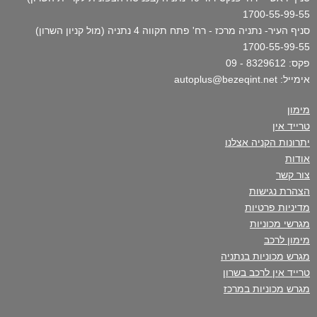
1700-55-99-55
סניף העיר- נתניה מרכז - רח' פתח תקווה 4 נתניה (מול קניון השרון)
1700-55-99-55
פקס: 8329612 - 09
אימייל: autoplus@bezeqint.net
מימון
טרייד אין
יתרונות הקניה אצלנו
אודות
צור קשר
הצהרת נגישות
מדיניות פרטיות
מגרשי מכוניות
מימון לרכב
מגרש מכוניות בנתניה
טרייד אין לרכב בשרון
מגרש מכוניות במרכז