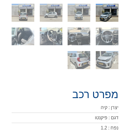
מפרט רכב
יצרן : קיה
דגם : פיקנטו
נפח : 1.2