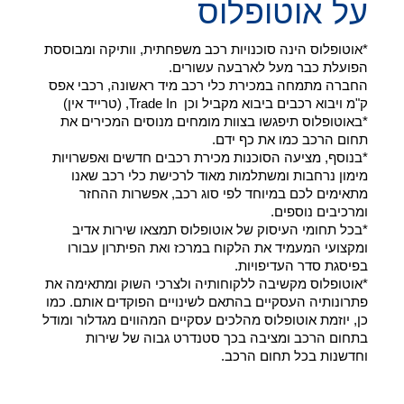
על אוטופלוס
*אוטופלוס הינה סוכנויות רכב משפחתית, וותיקה ומבוססת
הפועלת כבר מעל לארבעה עשורים.
החברה מתמחה במכירת כלי רכב מיד ראשונה, רכבי אפס
ק"מ ויבוא רכבים ביבוא מקביל וכן Trade In, (טרייד אין)
*באוטופלוס תיפגשו בצוות מומחים מנוסים המכירים את
תחום הרכב כמו את כף ידם.
*בנוסף, מציעה הסוכנות מכירת רכבים חדשים ואפשרויות
מימון נרחבות ומשתלמות מאוד לרכישת כלי רכב שאנו
מתאימים לכם במיוחד לפי סוג רכב, אפשרות ההחזר
ומרכיבים נוספים.
*בכל תחומי העיסוק של אוטופלוס תמצאו שירות אדיב
ומקצועי המעמיד את הלקוח במרכז ואת הפיתרון עבורו
בפיסגת סדר העדיפויות.
*אוטופלוס מקשיבה ללקוחותיה ולצרכי השוק ומתאימה את
פתרונותיה העסקיים בהתאם לשינויים הפוקדים אותם. כמו
כן, יוזמת אוטופלוס מהלכים עסקיים המהווים מגדלור ומודל
בתחום הרכב ומציבה בכך סטנדרט גבוה של שירות
וחדשנות בכל תחום הרכב.