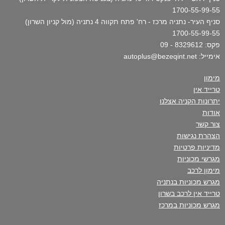
1700-55-99-55
סניף העיר- נתניה מרכז - רח' פתח תקווה 4 נתניה (מול קניון השרון)
1700-55-99-55
פקס: 8329612 - 09
אימייל: autoplus@bezeqint.net
מימון
טרייד אין
יתרונות הקניה אצלנו
אודות
צור קשר
הצהרת נגישות
מדיניות פרטיות
מגרשי מכוניות
מימון לרכב
מגרש מכוניות בנתניה
טרייד אין לרכב בשרון
מגרש מכוניות במרכז