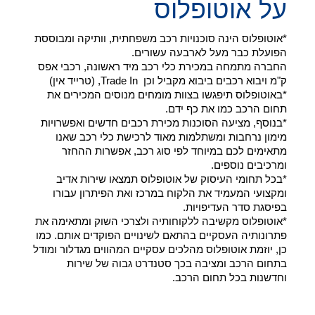
על אוטופלוס
*אוטופלוס הינה סוכנויות רכב משפחתית, וותיקה ומבוססת
הפועלת כבר מעל לארבעה עשורים.
החברה מתמחה במכירת כלי רכב מיד ראשונה, רכבי אפס
ק"מ ויבוא רכבים ביבוא מקביל וכן Trade In, (טרייד אין)
*באוטופלוס תיפגשו בצוות מומחים מנוסים המכירים את
תחום הרכב כמו את כף ידם.
*בנוסף, מציעה הסוכנות מכירת רכבים חדשים ואפשרויות
מימון נרחבות ומשתלמות מאוד לרכישת כלי רכב שאנו
מתאימים לכם במיוחד לפי סוג רכב, אפשרות ההחזר
ומרכיבים נוספים.
*בכל תחומי העיסוק של אוטופלוס תמצאו שירות אדיב
ומקצועי המעמיד את הלקוח במרכז ואת הפיתרון עבורו
בפיסגת סדר העדיפויות.
*אוטופלוס מקשיבה ללקוחותיה ולצרכי השוק ומתאימה את
פתרונותיה העסקיים בהתאם לשינויים הפוקדים אותם. כמו
כן, יוזמת אוטופלוס מהלכים עסקיים המהווים מגדלור ומודל
בתחום הרכב ומציבה בכך סטנדרט גבוה של שירות
וחדשנות בכל תחום הרכב.