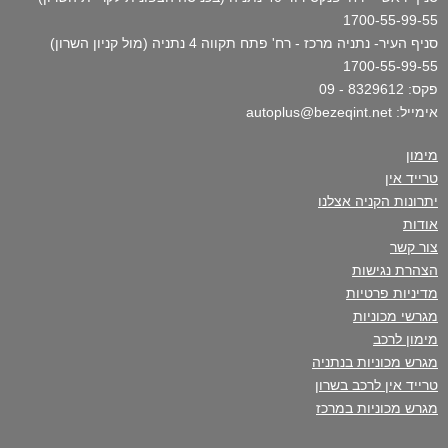
1700-55-99-55
סניף העיר- נתניה מרכז - רח' פתח תקווה 4 נתניה (מול קניון השרון)
1700-55-99-55
פקס: 8329612 - 09
אימייל: autoplus@bezeqint.net
מימון
טרייד אין
יתרונות הקניה אצלנו
אודות
צור קשר
הצהרת נגישות
מדיניות פרטיות
מגרשי מכוניות
מימון לרכב
מגרש מכוניות בנתניה
טרייד אין לרכב בשרון
מגרש מכוניות במרכז