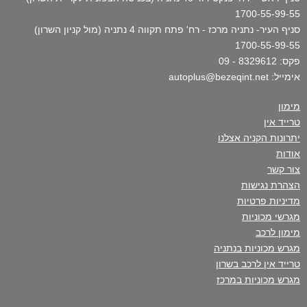
1700-55-99-55
סניף העיר- נתניה מרכז - רח' פתח תקווה 4 נתניה (מול קניון השרון)
1700-55-99-55
פקס: 8329612 - 09
אימייל: autoplus@bezeqint.net
מימון
טרייד אין
יתרונות הקניה אצלנו
אודות
צור קשר
הצהרת נגישות
מדיניות פרטיות
מגרשי מכוניות
מימון לרכב
מגרש מכוניות בנתניה
טרייד אין לרכב בשרון
מגרש מכוניות במרכז