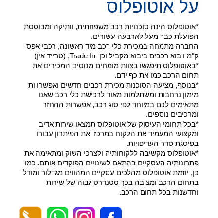
על אוטופלוס
*אוטופלוס הינה סוכנויות רכב משפחתית, וותיקה ומבוססת
הפועלת כבר מעל לארבעה עשורים.
החברה מתמחה במכירת כלי רכב מיד ראשונה, רכבי אפס
ק"מ ויבוא רכבים ביבוא מקביל וכן Trade In, (טרייד אין)
*באוטופלוס תיפגשו בצוות מומחים מנוסים המכירים את
תחום הרכב כמו את כף ידם.
*בנוסף, מציעה הסוכנות מכירת רכבים חדשים ואפשרויות
מימון נרחבות ומשתלמות מאוד לרכישת כלי רכב שאנו
מתאימים לכם במיוחד לפי סוג רכב, אפשרות ההחזר
ומרכיבים נוספים.
*בכל תחומי העיסוק של אוטופלוס תמצאו שירות אדיב
ומקצועי המעמיד את הלקוח במרכז ואת הפיתרון עבורו
בפיסגת סדר העדיפויות.
*אוטופלוס מקשיבה ללקוחותיה ולצרכי השוק ומתאימה את
פתרונותיה העסקיים בהתאם לשינויים הפוקדים אותם. כמו
כן, יוזמת אוטופלוס מהלכים עסקיים המהווים מגדלור ומודל
בתחום הרכב ומציבה בכך סטנדרט גבוה של שירות
וחדשנות בכל תחום הרכב.