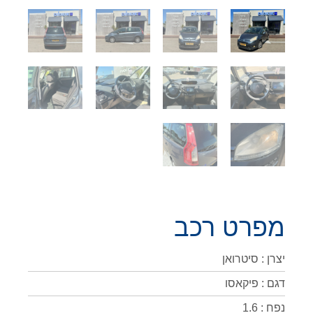
מפרט רכב
יצרן : סיטרואן
דגם : פיקאסו
נפח : 1.6