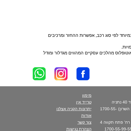
יוחד לפי סוג רכב, אפשרות ההחזר ומרכיבים
יות.
וטופלוס מהלכים עסקיים המהווים מגדלור ומודל
מימון
סניף ראשי - רח' פנקס דוד 40 נתניה
טרייד אין
(בכניסה הצפונית לקריית השרון) 1700-55-
יתרונות הקניה אצלנו
אודות
סניף העיר- נתניה מרכז - רח' פתח תקווה 4
צור קשר
הצהרת נגישות