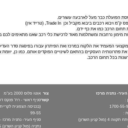
וססת הפועלת כבר מעל לארבעה עשורים.
בים ביבוא מקביל וכן Trade In, (טרייד אין)
 תחום הרכב כמו את כף ידם.
ת מימון נרחבות ומשתלמות מאוד לרכישת כלי רכב שאנו מתאימים לכם במ
מקצועי המעמיד את הלקוח במרכז ואת הפיתרון עבורו בפיסגת סדר העדיפו
ת פתרונותיה העסקיים בהתאם לשינויים הפוקדים אותם. כמו כן, יוזמת א
שנות בכל תחום הרכב.
העיר- נתניה מרכז
צור
אוטו פלוס 2000 בע"מ
:
קשר
1700-55-
 :
99-55
וה 4 (מול קניון השרון)
נתניה (מול קניון השרון) 1700-55-99-55