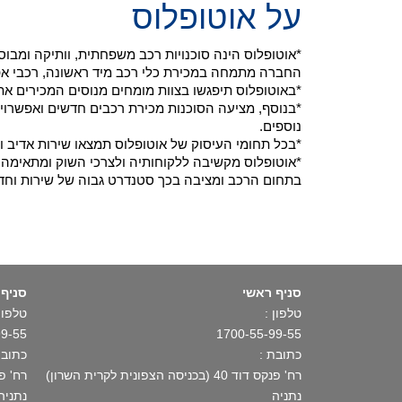
על אוטופלוס
*אוטופלוס הינה סוכנויות רכב משפחתית, וותיקה ומב
החברה מתמחה במכירת כלי רכב מיד ראשונה, רכבי אפס ק"מ ויבוא רכ
*באוטופלוס תיפגשו בצוות מומחים מנוסים המכירים את
*בנוסף, מציעה הסוכנות מכירת רכבים חדשים ואפשרויו
נוספים.
*בכל תחומי העיסוק של אוטופלוס תמצאו שירות אדיב ו
*אוטופלוס מקשיבה ללקוחותיה ולצרכי השוק ומתאימה א
בתחום הרכב ומציבה בכך סטנדרט גבוה של שירות וחד
סניף ראשי
סניף 
טלפון :
טלפון 
99-55
1700-55-99-55
כתובת :
כתובת
רח' פנקס דוד 40 (בכניסה הצפונית לקרית השרון)
רח' פתח תקו
נתניה
נתניה