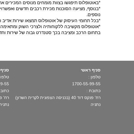
*באוטופלוס תיפגשו בצוות מומחים מנוסים המכירים את
*בנוסף, מציעה הסוכנות מכירת רכבים חדשים ואפשרויו
נוספים.
*בכל תחומי העיסוק של אוטופלוס תמצאו שירות אדיב ו
*אוטופלוס מקשיבה ללקוחותיה ולצרכי השוק ומתאימה א
בתחום הרכב ומציבה בכך סטנדרט גבוה של שירות וחד
סניף ראשי
סניף 
טלפון :
טלפון 
99-55
1700-55-99-55
כתובת :
כתובת
רח' פנקס דוד 40 (בכניסה הצפונית לקרית השרון)
רח' פתח תקו
נתניה
נתניה