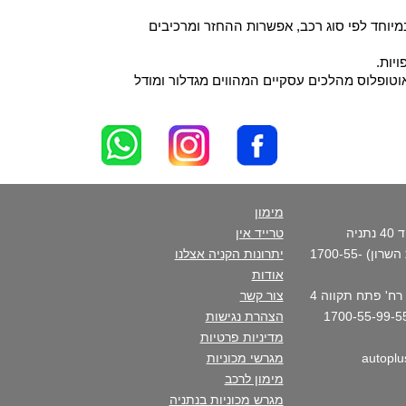
יוחד לפי סוג רכב, אפשרות ההחזר ומרכיבים
יות.
וטופלוס מהלכים עסקיים המהווים מגדלור ומודל
מימון
סניף ראשי - רח' פנקס דוד 40 נתניה
טרייד אין
(בכניסה הצפונית לקריית השרון) 1700-55-
יתרונות הקניה אצלנו
אודות
סניף העיר- נתניה מרכז - רח' פתח תקווה 4
צור קשר
הצהרת נגישות
מדיניות פרטיות
מגרשי מכוניות
מימון לרכב
מגרש מכוניות בנתניה