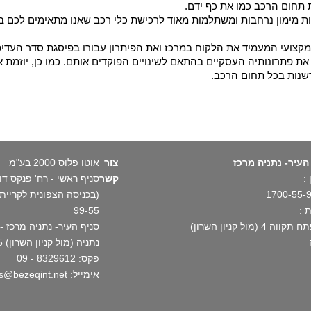
 תחום הרכב כמו את כף ידם.
ת מימון נרחבות ומשתלמות מאוד לרכישת כלי רכב שאנו מתאימים לכם במ
מקצועי המעמיד את הלקוח במרכז ואת הפיתרון עבורו בפיסגת סדר העדיפו
ת פתרונותיה העסקיים בהתאם לשינויים הפוקדים אותם. כמו כן, יוזמת א
שנות בכל תחום הרכב.
העיר- נתניה מרכז
צור
אוטו פלוס 2000 בע"מ
:
קשר
1700-55-
 :
99-55
וה 4 (מול קניון השרון)
נתניה (מול קניון השרון) 1700-55-99-55
פקס: 8329612 - 09
אימייל: autoplus@bezeqint.net